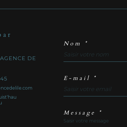
par
Nom *
 AGENCE DE
E-mail *
 45
ncedelile.com
uist'hau
u
Message *