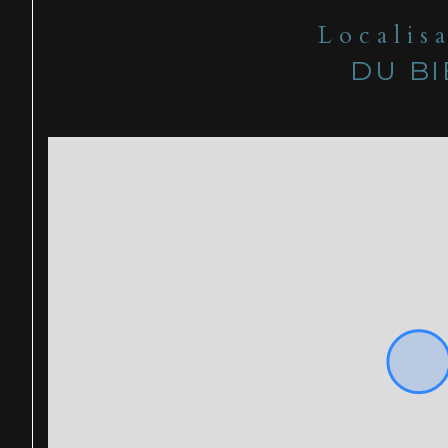
Localis
DU B