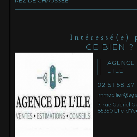
REZ DE CHAUSSÉE
Intéressé(e) 
CE BIEN ?
AGENCE
L'ILE
02 51 58 37
immobilier@age
7, rue Gabriel G
85350 L'Île-d'Ye