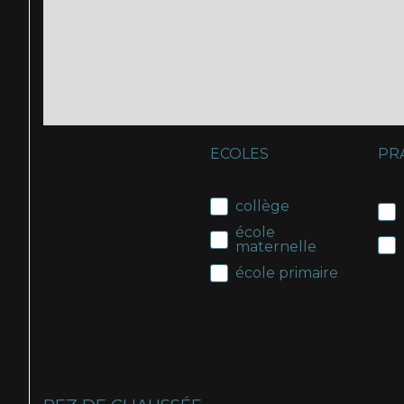
ECOLES
PR
collège
école
maternelle
école primaire