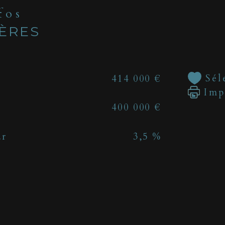
nfos
IÈRES
Sél
414 000 €
Imp
400 000 €
ur
3,5 %