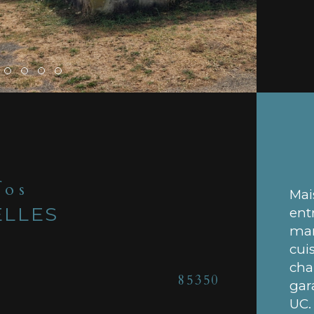
fos
Mai
ELLES
ent
man
cui
cha
Caracté
85350
Nom
gar
UC.