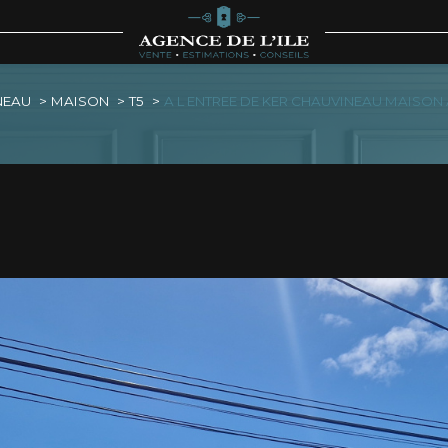
Voir les
1
annonces
NEAU
MAISON
T5
A L ENTREE DE KER CHAUVINEAU MAISON 
imer
1
LOCALISATION
BUDGET
ineau
5 Pièces