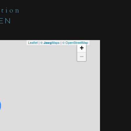
ation
IEN
Leaflet
|
©
Maps
|
© OpenStreetMap
Jawg
+
−