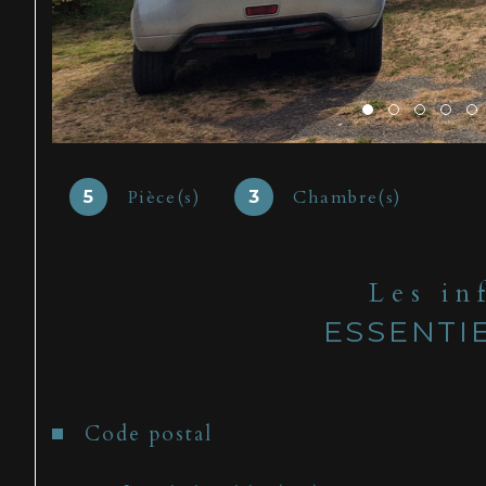
Pièce(s)
Chambre(s)
5
3
Les in
ESSENTI
Caractéristiques
Valeurs
Code postal