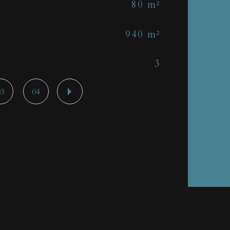
80 m²
Nb 
940 m²
Cui
3
Mod
03
04