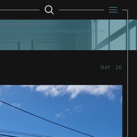
A RENOVER SUR UNE BELLE PARCELLE DE DE 940 M
Filtrer
Réf : 26
Réinitialiser les
filtres