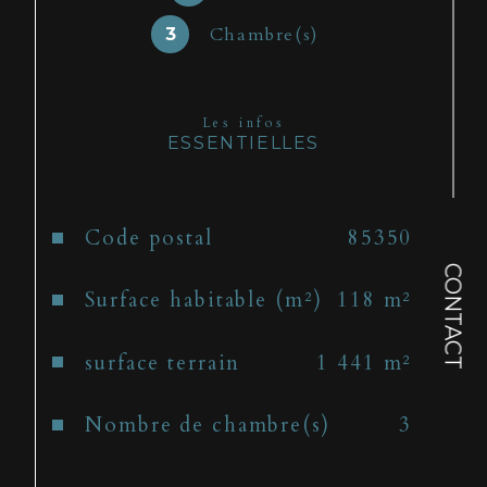
avec galetas et cheminée, 
Chambre(s)
3
cave, puits, 2 grandes 
terrasses. Maison en bon état 
général sur une parcelle de 
Les infos
1441m².
ESSENTIELLES
Caractéristiques
Valeurs
Code postal
85350
CONTACT
Surface habitable (m²)
118 m²
surface terrain
1 441 m²
Nombre de chambre(s)
3