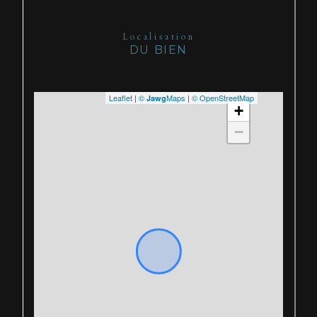
Localisation
DU BIEN
Leaflet
|
©
Maps
|
© OpenStreetMap
Jawg
+
−