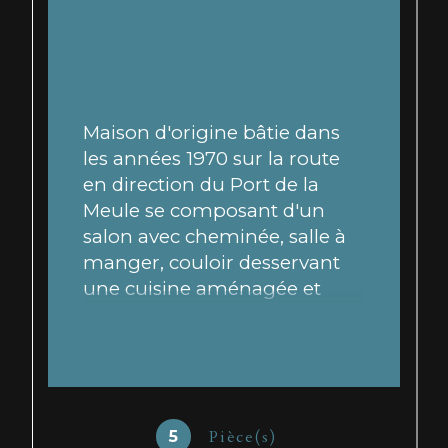
Maison d'origine bâtie dans 
les années 1970 sur la route 
en direction du Port de la 
Meule se composant d'un 
salon avec cheminée, salle à 
manger, couloir desservant 
une cuisine aménagée et 
équipée, 3 chambres dont 
deux avec placard, salle 
d'eau, W.C., cellier. Accolé à la 
maison : garage avec grande 
mezzanine. Dans le jardin : 
Pièce(s)
5
Grand garage indépendant 