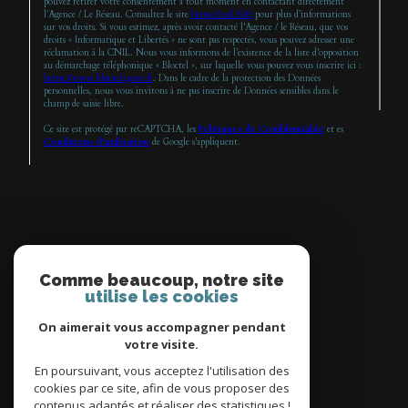
pouvez retirer votre consentement à tout moment en contactant directement
l’Agence / Le Réseau. Consultez le site
https://cnil.fr/fr
pour plus d’informations
sur vos droits. Si vous estimez, après avoir contacté l'Agence / le Réseau, que vos
droits « Informatique et Libertés » ne sont pas respectés, vous pouvez adresser une
réclamation à la CNIL. Nous vous informons de l’existence de la liste d'opposition
au démarchage téléphonique « Bloctel », sur laquelle vous pouvez vous inscrire ici :
https://www.bloctel.gouv.fr
. Dans le cadre de la protection des Données
personnelles, nous vous invitons à ne pas inscrire de Données sensibles dans le
champ de saisie libre.
Ce site est protégé par reCAPTCHA, les
Politiques de Confidentialité
et es
Conditions d'utilisation
de Google s'appliquent.
Espace
PROPRIÉTAIRE
Comme beaucoup, notre site
utilise les cookies
se connecter
On aimerait vous accompagner pendant
votre visite.
En poursuivant, vous acceptez l'utilisation des
cookies par ce site, afin de vous proposer des
contenus adaptés et réaliser des statistiques !