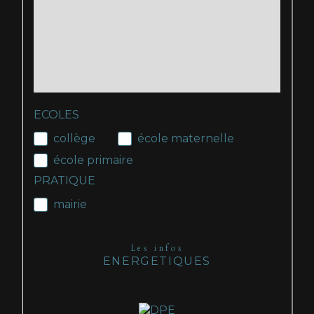
ECOLES
collège
école maternelle
école primaire
PRATIQUE
mairie
Les infos
ENERGETIQUES