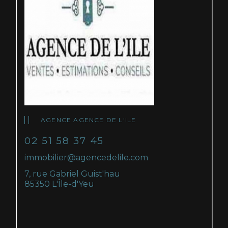
AGENCE AGENCE DE L'ILE
02 51 58 37 45
immobilier@agencedelile.com
7, rue Gabriel Guist'hau
85350 L'Île-d'Yeu