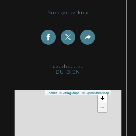
Partager ce bien
Localisation
DU BIEN
Leaflet
|
©
Maps
|
© OpenStreetMap
Jawg
+
−