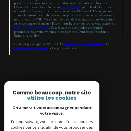
pouvez retirer votre consentement à tout moment en contactant directement
l’Agence / Le Réseau. Consultez le site
https://cnil.fr/fr
pour plus d’informations
sur vos droits. Si vous estimez, après avoir contacté l'Agence / le Réseau, que vos
droits « Informatique et Libertés » ne sont pas respectés, vous pouvez adresser une
réclamation à la CNIL. Nous vous informons de l’existence de la liste d'opposition
au démarchage téléphonique « Bloctel », sur laquelle vous pouvez vous inscrire ici :
https://www.bloctel.gouv.fr
. Dans le cadre de la protection des Données
personnelles, nous vous invitons à ne pas inscrire de Données sensibles dans le
champ de saisie libre.
Ce site est protégé par reCAPTCHA, les
Politiques de Confidentialité
et es
Conditions d'utilisation
de Google s'appliquent.
Espace
PROPRIÉTAIRE
Comme beaucoup, notre site
utilise les cookies
se connecter
On aimerait vous accompagner pendant
votre visite.
En poursuivant, vous acceptez l'utilisation des
cookies par ce site, afin de vous proposer des