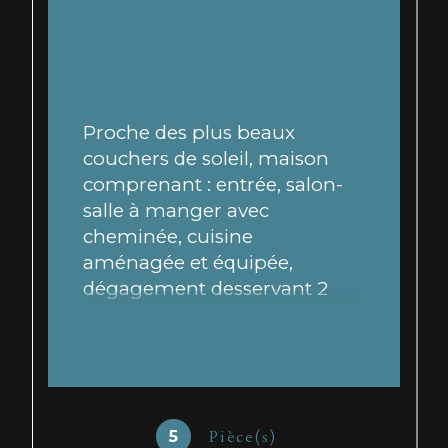
Proche des plus beaux 
couchers de soleil, maison 
comprenant : entrée, salon-
salle à manger avec 
cheminée, cuisine 
aménagée et équipée, 
dégagement desservant 2 
chambres, salle d'eau, W.C.
A l'étage : chambre/bureau. 
Accoléé à la maison : pièce 
avec salle d'eau/W.C. Un 
Pièce(s)
5