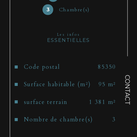
garage/buanderie. 2 terrasses 
Chambre(s)
3
carrelées. Superbe jardin 
arboré.
Les infos
Parcelle 1381m². Zone 
ESSENTIELLES
Naturelle.
Caractéristiques
Valeurs
Code postal
85350
CONTACT
Surface habitable (m²)
95 m²
surface terrain
1 381 m²
Nombre de chambre(s)
3