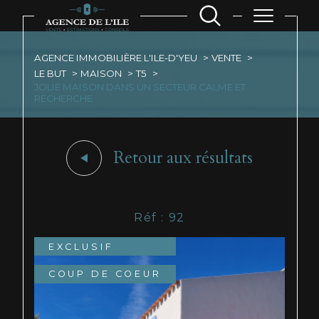
AGENCE IMMOBILIÈRE L'ILE-D'YEU
VENTE
LE BUT
MAISON
T5
JOLIE MAISON DANS UN SECTEUR CALME ET
RECHERCHE
Retour aux résultats
Réf : 92
EXCLUSIF
COUP DE COEUR