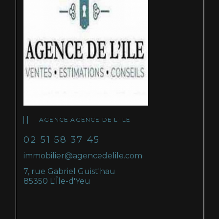
AGENCE AGENCE DE L'ILE
02 51 58 37 45
immobilier@agencedelile.com
7, rue Gabriel Guist'hau
85350 L'Île-d'Yeu