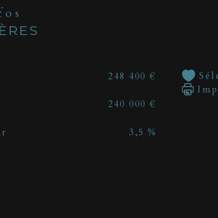
nfos
IÈRES
Sél
248 400 €
Imp
240 000 €
ur
3,5 %