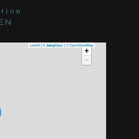
ation
IEN
Leaflet
|
©
Maps
|
© OpenStreetMap
Jawg
+
−