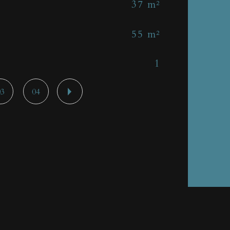
37 m²
No
55 m²
Nb 
1
Cui
03
04