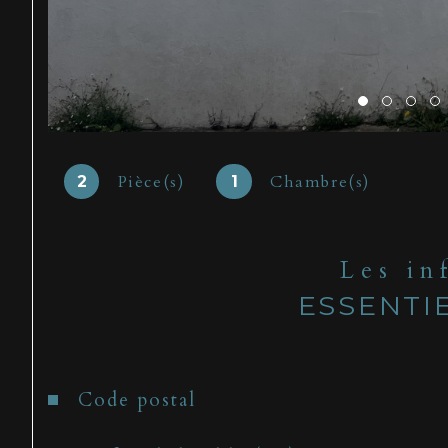
Pièce(s)
Chambre(s)
2
1
Les in
ESSENTI
Caractéristiques
Valeurs
Code postal