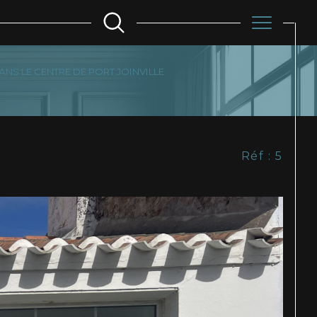
NS LE CENTRE DE PORT JOINVILLE
Filtrer
Réf : 5
Réinitialiser les
filtres