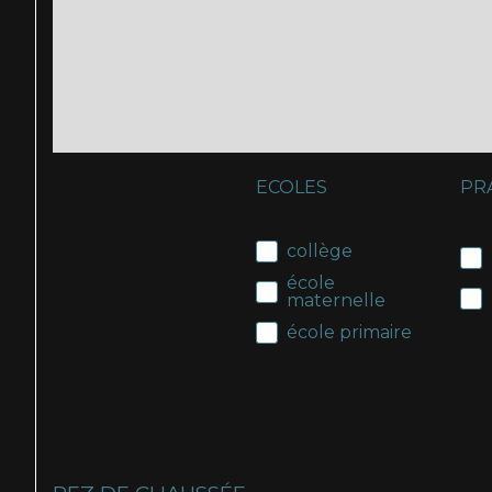
ECOLES
PR
collège
école
maternelle
école primaire