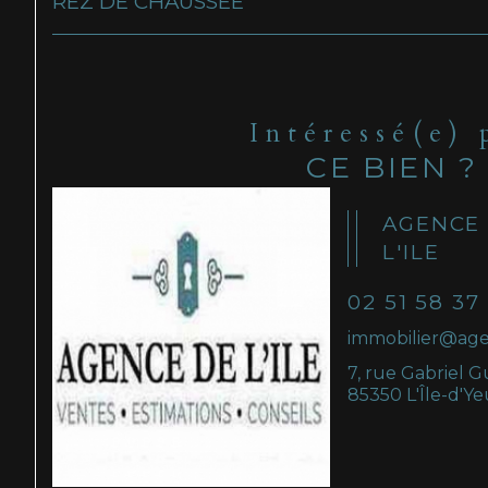
REZ DE CHAUSSÉE
Intéressé(e) 
CE BIEN ?
AGENCE
L'ILE
02 51 58 37
immobilier@age
7, rue Gabriel G
85350 L'Île-d'Ye