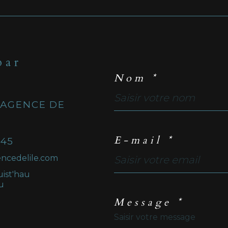
par
Nom *
 AGENCE DE
E-mail *
 45
ncedelile.com
uist'hau
u
Message *