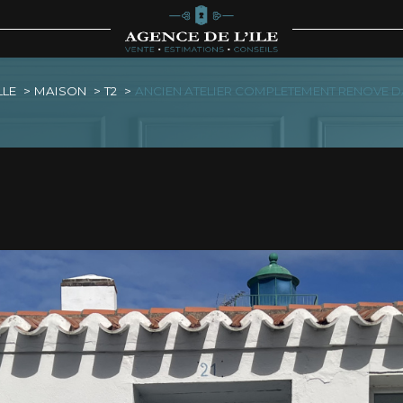
Voir les
1
annonces
LLE
MAISON
T2
ANCIEN ATELIER COMPLETEMENT RENOVE DA
imer
1
LOCALISATION
BUDGET
lle
2 Pièces