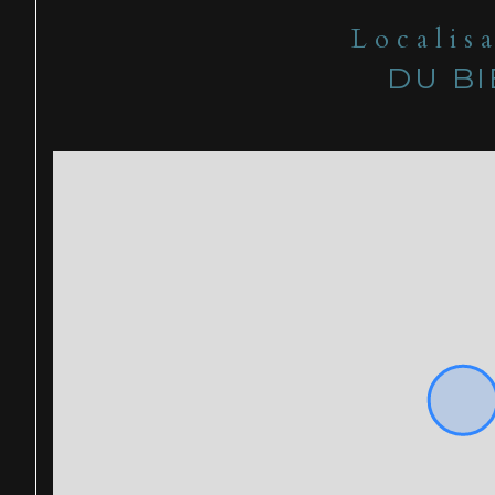
Localis
DU B