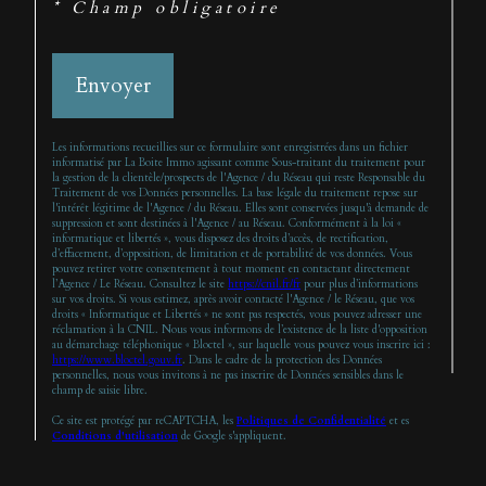
* Champ obligatoire
Envoyer
Les informations recueillies sur ce formulaire sont enregistrées dans un fichier
informatisé par La Boite Immo agissant comme Sous-traitant du traitement pour
la gestion de la clientèle/prospects de l'Agence / du Réseau qui reste Responsable du
Traitement de vos Données personnelles. La base légale du traitement repose sur
l'intérêt légitime de l'Agence / du Réseau. Elles sont conservées jusqu'à demande de
suppression et sont destinées à l'Agence / au Réseau. Conformément à la loi «
informatique et libertés », vous disposez des droits d’accès, de rectification,
d’effacement, d’opposition, de limitation et de portabilité de vos données. Vous
pouvez retirer votre consentement à tout moment en contactant directement
l’Agence / Le Réseau. Consultez le site
https://cnil.fr/fr
pour plus d’informations
sur vos droits. Si vous estimez, après avoir contacté l'Agence / le Réseau, que vos
droits « Informatique et Libertés » ne sont pas respectés, vous pouvez adresser une
réclamation à la CNIL. Nous vous informons de l’existence de la liste d'opposition
au démarchage téléphonique « Bloctel », sur laquelle vous pouvez vous inscrire ici :
https://www.bloctel.gouv.fr
. Dans le cadre de la protection des Données
personnelles, nous vous invitons à ne pas inscrire de Données sensibles dans le
champ de saisie libre.
Ce site est protégé par reCAPTCHA, les
Politiques de Confidentialité
et es
Conditions d'utilisation
de Google s'appliquent.