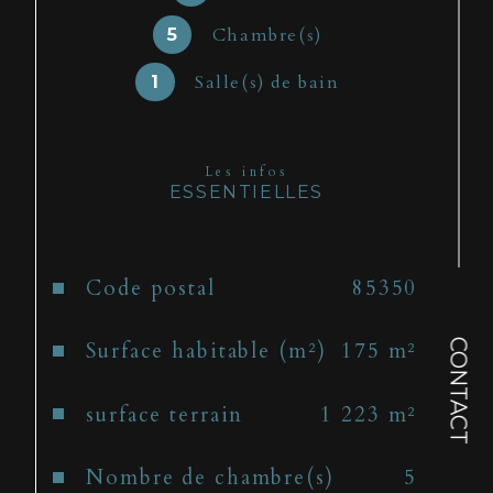
lavabo, garage, buanderie, 
Chambre(s)
5
abri bois et auvent. Un beaux 
jardin donnant accès direct à 
Salle(s) de bain
1
la plage.
Les infos
ESSENTIELLES
Caractéristiques
Valeurs
Code postal
85350
CONTACT
Surface habitable (m²)
175 m²
surface terrain
1 223 m²
Nombre de chambre(s)
5