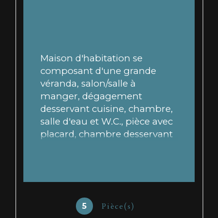
Maison d'habitation se 
composant d'une grande 
véranda, salon/salle à 
manger, dégagement 
desservant cuisine, chambre, 
salle d'eau et W.C., pièce avec 
placard, chambre desservant 
une salle de bains W.C. 
Jardin. PLU 2014 : zone Ub : 
emprise au sol 70%. Bien à 
raccorder au tout à l'égout.
Pièce(s)
5