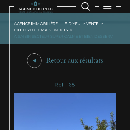
AGENCE IMMOBILIÈRE L'ILE-D'YEU
VENTE
L ILE D YEU
MAISON
T5
A SAISIR SECTEUR SUPER CALME ET BIEN DESSERVI
Retour aux résultats
Réf : 68