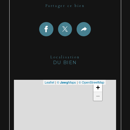
Partager ce bien
Localisation
DU BIEN
Leaflet
|
©
Maps
|
© OpenStreetMap
Jawg
+
−