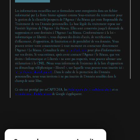
Les informations recueillies sur ce formulaire sont enregistrées dans un fichier
informatisé par La Boite Immo agissant comme Sous-traitant du traitement pour
la gestion de la clientèle/prospects de l'Agence / du Réseau qui reste Responsable du
Traitement de vos Données personnelles. La base légale du traitement repose sur
l'intérêt légitime de l'Agence / du Réseau. Elles sont conservées jusqu'à demande de
suppression et sont destinées à l'Agence / au Réseau. Conformément à la loi «
informatique et libertés », vous disposez des droits d’accès, de rectification,
d’effacement, d’opposition, de limitation et de portabilité de vos données. Vous
pouvez retirer votre consentement à tout moment en contactant directement
l’Agence / Le Réseau. Consultez le site
https://cnil.fr/fr
pour plus d’informations
sur vos droits. Si vous estimez, après avoir contacté l'Agence / le Réseau, que vos
droits « Informatique et Libertés » ne sont pas respectés, vous pouvez adresser une
réclamation à la CNIL. Nous vous informons de l’existence de la liste d'opposition
au démarchage téléphonique « Bloctel », sur laquelle vous pouvez vous inscrire ici :
https://www.bloctel.gouv.fr
. Dans le cadre de la protection des Données
personnelles, nous vous invitons à ne pas inscrire de Données sensibles dans le
champ de saisie libre.
Ce site est protégé par reCAPTCHA, les
Politiques de Confidentialité
et es
Conditions d'utilisation
de Google s'appliquent.
Espace
PROPRIÉTAIRE