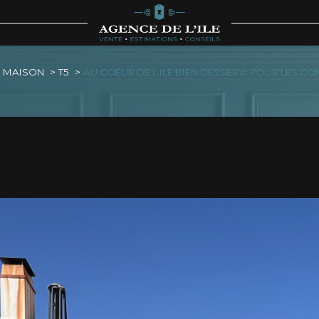
Voir les
7
annonces
MAISON
T5
AU COEUR DE L ILE BIEN DESSERVI POUR LES 
imer
1
LOCALISATION
BUDGET
5 Pièces