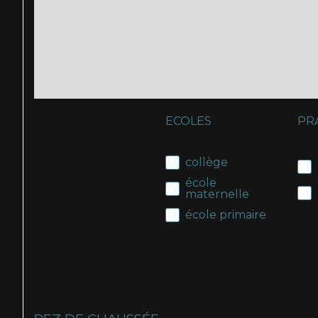
ECOLES
PR
collège
école
maternelle
école primaire