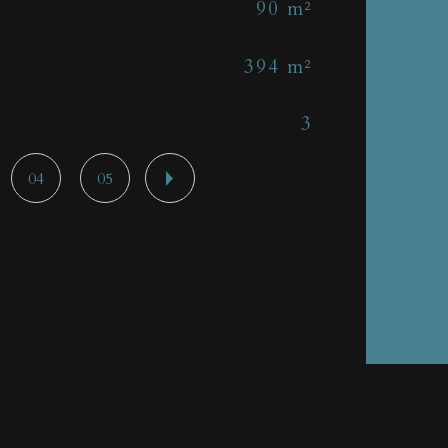
90 m²
No
394 m²
Nb 
3
Mod
04
05