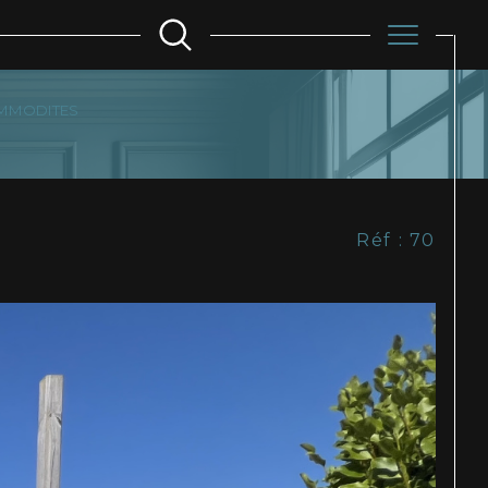
COMMODITES
Filtrer
Réf : 70
Réinitialiser les
filtres