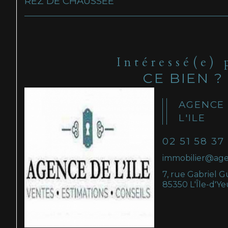
REZ DE CHAUSSÉE
Intéressé(e) 
CE BIEN ?
AGENCE
L'ILE
02 51 58 37
immobilier@age
7, rue Gabriel G
85350 L'Île-d'Ye