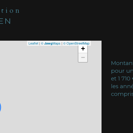
ation
IEN
Leaflet
|
©
Maps
|
© OpenStreetMap
Jawg
+
−
Montant
pour un
et 1 710
les ann
compris