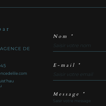
par
Nom *
 AGENCE DE
E-mail *
 45
ncedelile.com
uist'hau
u
Message *