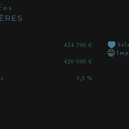
nfos
IÈRES
Sél
434 700 €
Imp
420 000 €
ur
3,5 %