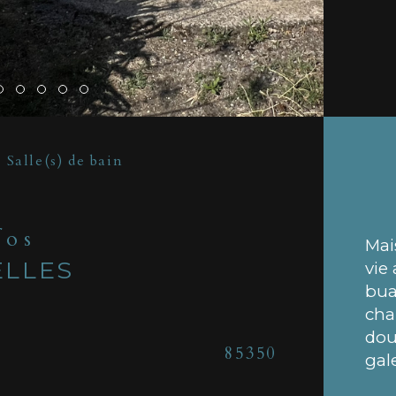
Salle(s) de bain
fos
Mai
ELLES
vie
bua
cha
dou
Caracté
85350
Nom
gale