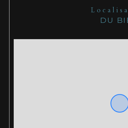
Localis
DU B