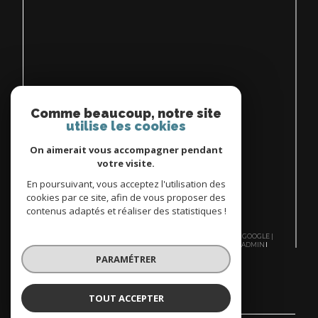
Espace
PROPRIÉTAIRE
Comme beaucoup, notre site
utilise les cookies
se connecter
On aimerait vous accompagner pendant
votre visite.
En poursuivant, vous acceptez l'utilisation des
cookies par ce site, afin de vous proposer des
contenus adaptés et réaliser des statistiques !
© 2026 | TOUS DROITS RÉSERVÉS | TRADUCTION POWERED BY GOOGLE |
NOS HONORAIRES
PLAN DU SITE
MENTIONS LÉGALES
ADMIN
NOS LIENS
POLITIQUE RGPD
COOKIES
PARAMÉTRER
TOUT ACCEPTER