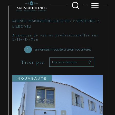
AGENCE IMMOBILIÈRE L'ILE-D'YEU
VENTE PRO
L ILE D YEU
Annonces de ventes professionnelles sur
L-Ile-D-Yeu
1
annonce(s) trouvée(s) selon vos critères
Trier par
Les plus récentes
NOUVEAUTÉ